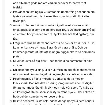
och tillvarata goda råd om vad du behöver förbättra rent
fysiskt.
Provdöm en tävling själv. Jämför din uppfattning om hur en bra
fysik ska se ut med de domarsiffror som finns att tillgå efter
tävlingen.
Använd inte brunkrämer som får dig att se ut som en smält
chokladbit. Eller som om du vore den 103:e Dalmatinern. Fråga
en erfaren bodybuilder, som du tycker har bra tävlingsfärg, om
råd.
Fråga inte dina bästa vänner om hur de tycker att du ser ut. De
kommer kanske att ljuga. Bara för att vara snälla. Och du
kommer garanterat inte att se några ryggdunkare på domarnas
plats.
Skyll förluster på dig själv – och tacka dina närmaste för dina
vinster.
Du älskar bodybuilding. Eller hur? Visa då det på scenen! Att se
ut som om du missat tåget blir ingen glad av. Inte ens du själv.
Poseringen! De flesta nybörjare verkar ta detta med en
klackspark. Gör inte det! Poseringsprogrammet är en viktig bit
för att marknadsföra din fysik – och hela vår sport. Ta hjälp av
en koreograf. Då helst en som styrketränar själv. Eller anlita en
bodybuilder som du tycker poserar bra.
Bli inte desperat i sista sekunden! Många bodybuilders börjar i