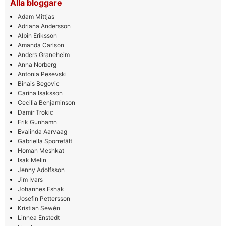
Alla bloggare
Adam Mittjas
Adriana Andersson
Albin Eriksson
Amanda Carlson
Anders Graneheim
Anna Norberg
Antonia Pesevski
Binais Begovic
Carina Isaksson
Cecilia Benjaminson
Damir Trokic
Erik Gunhamn
Evalinda Aarvaag
Gabriella Sporrefält
Homan Meshkat
Isak Melin
Jenny Adolfsson
Jim Ivars
Johannes Eshak
Josefin Pettersson
Kristian Sewén
Linnea Enstedt