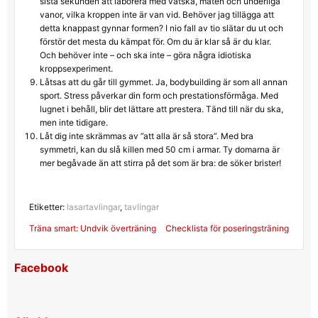
sista sekunden att laborera med vätska, maten och underliga
vanor, vilka kroppen inte är van vid. Behöver jag tillägga att
detta knappast gynnar formen? I nio fall av tio slätar du ut och
förstör det mesta du kämpat för. Om du är klar så är du klar.
Och behöver inte – och ska inte – göra några idiotiska
kroppsexperiment.
Låtsas att du går till gymmet. Ja, bodybuilding är som all annan
sport. Stress påverkar din form och prestationsförmåga. Med
lugnet i behåll, blir det lättare att prestera. Tänd till när du ska,
men inte tidigare.
Låt dig inte skrämmas av ”att alla är så stora”. Med bra
symmetri, kan du slå killen med 50 cm i armar. Ty domarna är
mer begåvade än att stirra på det som är bra: de söker brister!
Etiketter:
lasartavlingar
,
tavlingar
Inläggsnavigering
Träna smart: Undvik överträning
Checklista för poseringsträning
Facebook