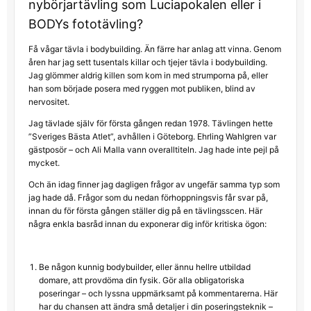
nybörjartävling som Luciapokalen eller i
BODYs fototävling?
Få vågar tävla i bodybuilding. Än färre har anlag att vinna. Genom
åren har jag sett tusentals killar och tjejer tävla i bodybuilding.
Jag glömmer aldrig killen som kom in med strumporna på, eller
han som började posera med ryggen mot publiken, blind av
nervositet.
Jag tävlade själv för första gången redan 1978. Tävlingen hette
”Sveriges Bästa Atlet”, avhållen i Göteborg. Ehrling Wahlgren var
gästposör – och Ali Malla vann overalltiteln. Jag hade inte pejl på
mycket.
Och än idag finner jag dagligen frågor av ungefär samma typ som
jag hade då. Frågor som du nedan förhoppningsvis får svar på,
innan du för första gången ställer dig på en tävlingsscen. Här
några enkla basråd innan du exponerar dig inför kritiska ögon:
Be någon kunnig bodybuilder, eller ännu hellre utbildad
domare, att provdöma din fysik. Gör alla obligatoriska
poseringar – och lyssna uppmärksamt på kommentarerna. Här
har du chansen att ändra små detaljer i din poseringsteknik –