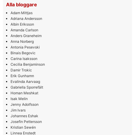
Alla bloggare
Adam Mittjas
Adriana Andersson
Albin Eriksson
Amanda Carlson
Anders Graneheim
Anna Norberg
Antonia Pesevski
Binais Begovic
Carina Isaksson
Cecilia Benjaminson
Damir Trokic
Erik Gunhamn
Evalinda Aarvaag
Gabriella Sporrefält
Homan Meshkat
Isak Melin
Jenny Adolfsson
Jim Ivars
Johannes Eshak
Josefin Pettersson
Kristian Sewén
Linnea Enstedt