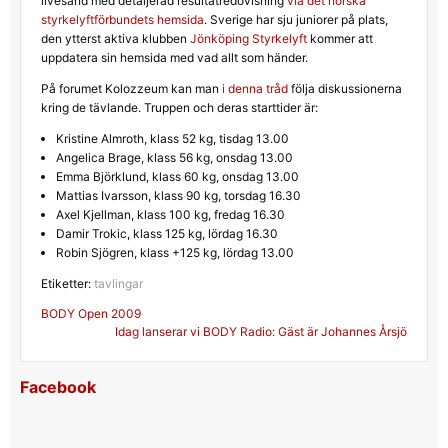
livesänd med detaljerad resultatredovisning
via det norska
styrkelyftförbundets hemsida
. Sverige har sju juniorer på plats,
den ytterst aktiva klubben
Jönköping Styrkelyft
kommer att
uppdatera sin hemsida med vad allt som händer.
På forumet Kolozzeum kan man
i denna tråd
följa diskussionerna
kring de tävlande. Truppen och deras starttider är:
Kristine Almroth, klass 52 kg, tisdag 13.00
Angelica Brage, klass 56 kg, onsdag 13.00
Emma Björklund, klass 60 kg, onsdag 13.00
Mattias Ivarsson, klass 90 kg, torsdag 16.30
Axel Kjellman, klass 100 kg, fredag 16.30
Damir Trokic, klass 125 kg, lördag 16.30
Robin Sjögren, klass +125 kg, lördag 13.00
Etiketter:
tavlingar
Inläggsnavigering
BODY Open 2009
Idag lanserar vi BODY Radio: Gäst är Johannes Årsjö
Facebook