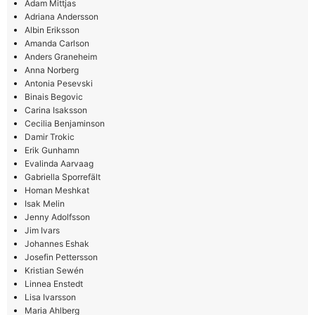
Adam Mittjas
Adriana Andersson
Albin Eriksson
Amanda Carlson
Anders Graneheim
Anna Norberg
Antonia Pesevski
Binais Begovic
Carina Isaksson
Cecilia Benjaminson
Damir Trokic
Erik Gunhamn
Evalinda Aarvaag
Gabriella Sporrefält
Homan Meshkat
Isak Melin
Jenny Adolfsson
Jim Ivars
Johannes Eshak
Josefin Pettersson
Kristian Sewén
Linnea Enstedt
Lisa Ivarsson
Maria Ahlberg