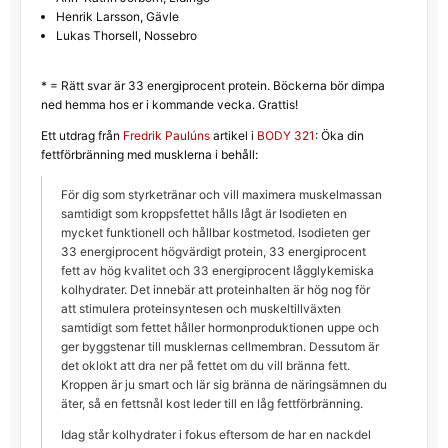
Henrik Larsson, Gävle
Lukas Thorsell, Nossebro
* = Rätt svar är 33 energiprocent protein. Böckerna bör dimpa
ned hemma hos er i kommande vecka. Grattis!
Ett utdrag från
Fredrik Paulúns
artikel i
BODY 321
: Öka din
fettförbränning med musklerna i behåll:
För dig som styrketränar och vill maximera muskelmassan
samtidigt som kroppsfettet hålls lågt är Isodieten en
mycket funktionell och hållbar kostmetod. Isodieten ger
33 energiprocent högvärdigt protein, 33 energiprocent
fett av hög kvalitet och 33 energiprocent lågglykemiska
kolhydrater. Det innebär att proteinhalten är hög nog för
att stimulera proteinsyntesen och muskeltillväxten
samtidigt som fettet håller hormonproduktionen uppe och
ger byggstenar till musklernas cellmembran. Dessutom är
det oklokt att dra ner på fettet om du vill bränna fett.
Kroppen är ju smart och lär sig bränna de näringsämnen du
äter, så en fettsnål kost leder till en låg fettförbränning.
Idag står kolhydrater i fokus eftersom de har en nackdel