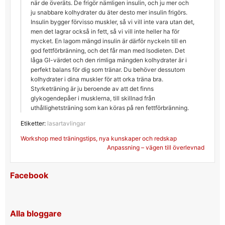
när de överäts. De frigör nämligen insulin, och ju mer och
ju snabbare kolhydrater du äter desto mer insulin frigörs.
Insulin bygger förvisso muskler, så vi vill inte vara utan det,
men det lagrar också in fett, så vi vill inte heller ha för
mycket. En lagom mängd insulin är därför nyckeln till en
god fettförbränning, och det får man med Isodieten. Det
låga GI-värdet och den rimliga mängden kolhydrater är i
perfekt balans för dig som tränar. Du behöver dessutom
kolhydrater i dina muskler för att orka träna bra.
Styrketräning är ju beroende av att det finns
glykogendepåer i musklerna, till skillnad från
uthållighetsträning som kan köras på ren fettförbränning.
Etiketter:
lasartavlingar
Inläggsnavigering
Workshop med träningstips, nya kunskaper och redskap
Anpassning – vägen till överlevnad
Facebook
Alla bloggare