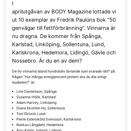
I
aprilutgåvan av BODY Magazine lottade vi
ut 10 exemplar av Fredrik Paulúns bok ”50
genvägar till fettförbränning”. Vinnarna är
nu dragna. De kommer från Spånga,
Karlstad, Linköping, Sollentuna, Lund,
Karlskrona, Hedemora, Lidingö, Gävle och
Nossebro. Är du en av dem?
De tio vinnarna bland hundratals tävlande som svarade rätt* på
frågan ”Hur många energiprocent protein ska du äta enligt
Isodieten?” är:
Line Danielsson, Spånga
Susanne Höök, Karlstad
Adam Harvey, Linköping
Diana Ekström Ho, Sollentuna
Toni Eklund, Lund
Pierre Estensköld Svensson, Karlskrona
Markus Långdahl, Hedemora
Ann-Katrin Jorborn, Lidingö