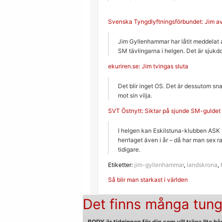
Svenska Tyngdlyftningsförbundet: Jim avs
Jim Gyllenhammar har låtit meddelat a
SM tävlingarna i helgen. Det är sjukdo
ekuriren.se: Jim tvingas sluta
Det blir inget OS. Det är dessutom sn
mot sin vilja.
SVT Östnytt: Siktar på sjunde SM-guldet
I helgen kan Eskilstuna-klubben ASK bl
herrlaget även i år – då har man sex
tidigare.
Etiketter:
jim-gyllenhammar
,
landskrona
,
Inläggsnavigerin
Så blir man starkast i världen
Det finns många tung
BODY är tidningen för dig som vill träna lite hår