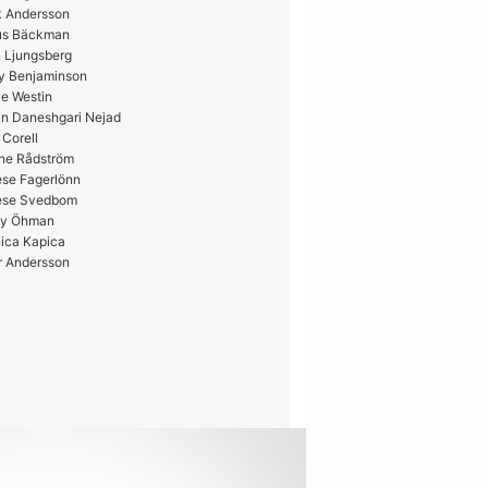
k Andersson
us Bäckman
 Ljungsberg
y Benjaminson
e Westin
in Daneshgari Nejad
 Corell
ne Rådström
ese Fagerlönn
ese Svedbom
y Öhman
ica Kapica
r Andersson