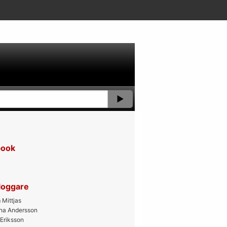
book
bloggare
Mittjas
ana Andersson
 Eriksson