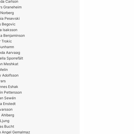
da Carlson
rs Graneheim
 Norberg
ia Pesevski
s Begovic
a Isaksson
ia Benjaminson
 Trokic
 Gunhamn
nda Aarvaag
ella Sporrefält
n Meshkat
Melin
y Adolfsson
vars
nnes Eshak
in Pettersson
ian Sewén
a Enstedt
Ivarsson
 Ahlberg
 Ljung
as Bucht
n Angel Gemalmaz