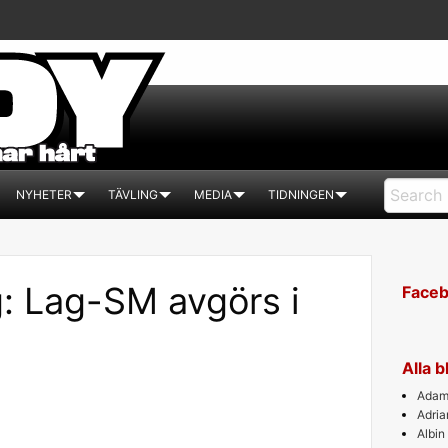
NYHETER
TÄVLING
MEDIA
TIDNINGEN
: Lag-SM avgörs i
Face
Alla 
Adam 
Adri
Albin