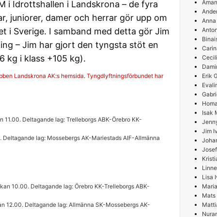
Aman
 i Idrottshallen i Landskrona – de fyra
Ande
, juniorer, damer och herrar gör upp om
Anna
get i Sverige. I samband med detta gör Jim
Anton
Binai
ing – Jim har gjort den tyngsta stöt en
Carin
 kg i klass +105 kg).
Cecil
Damir
ubben Landskrona AK:s hemsida
.
Tyngdlyftningsförbundet har
Erik
Evali
Gabri
Homa
Isak 
kan 11.00. Deltagande lag: Trelleborgs ABK-Örebro KK-
Jenn
Jim I
0. Deltagande lag: Mossebergs AK-Mariestads AIF-Allmänna
Joha
Josef
Krist
Linne
Lisa 
ckan 10.00. Deltagande lag: Örebro KK-Trelleborgs ABK-
Maria
Mats
ockan 12.00. Deltagande lag: Allmänna SK-Mossebergs AK-
Matti
Nura