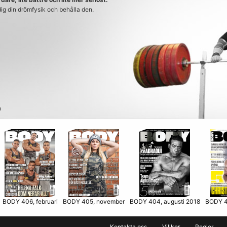
 dig din drömfysik och behålla den.
n
BODY 406, februari
BODY 405, november
BODY 4
BODY 404, augusti 2018
Kontakta oss
Villkor
Regler