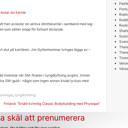
Patri
Pont
lutar sin karriär
Robin
Rodd
tt han avslutar sin aktiva idrottskarriär i samband med lag-
Rooki
m som sätter stopp för fortsatt tävlande.
Shah
Sussi
Sven
Ther
art slut på karriären. Jim Gyllenhammar tvingas lägga av –
Ther
Timm
Veron
Vikto
i historisk när SM-finalen i tyngdlyftning avgörs. Vinner
 raka SM-guld – något som ingen annan klubb lyckas med
tavlingar
,
tyngdlyftning
g
Finland: ”Ersätt kvinnlig Classic Bodybuilding med Physique”
a skäl att prenumerera
dare, lite bättre och lite mer seriöst.