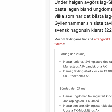
Under helgen avgörs lag-SM
bästa lagen bland ungdomar
vilka som har det bästa la
Gyllenhammar sin sista tävl
svensk någonsin klarat (226
Mer om tävlingarna finns på
arrangörskl
tiderna
:
Lördag den 26 maj
Herrar juniorer, tävlingsstart kloc
Mariestads AIF-Landskrona AK
Damer, tävlingsstart klockan 13.0
SK-Stockholms AK
Söndag den 27 maj
Herrar ungdomar, tävlingsstart klo
Jönköpings AK-IFK Umeå
Herrar seniorer, tävlingsstart kl
Upsala TK-Mockfjärds AK