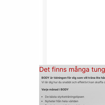
Det finns många tung
BODY är tidningen för dig som vill träna lite hår
Vi lär dig hur du snabbt och effektivt kan skaffa
Varje månad i BODY
De bästa styrketräningstipsen
Nyheter från hela världen