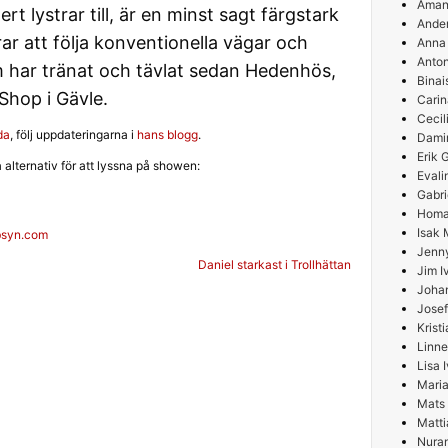
Aman
t lystrar till, är en minst sagt färgstark
Ande
ar att följa konventionella vägar och
Anna
Anton
 har tränat och tävlat sedan Hedenhös,
Binai
Shop i Gävle.
Carin
Cecil
da
, följ uppdateringarna i
hans blogg
.
Damir
Erik
a alternativ för att lyssna på showen:
Evali
Gabri
Homa
Isak 
ibsyn.com
Jenn
g
Daniel starkast i Trollhättan
Jim I
Joha
Josef
Krist
Linne
Lisa 
Maria
Mats
Matti
Nura