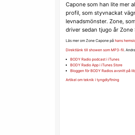
Capone som han lite mer aler
profil, som styvnackat vägr
levnadsmönster. Zone, som
driver sedan tjugo år Zone 
Läs mer om Zone Capone på
hans hemsi
Direktlänk till showen som MP3-fil
. Andr
BODY Radio podcast i iTunes
BODY Radio App i iTunes Store
Bloggen för BODY Radios avsnitt på l
Inläggsnavigerin
Artikel om teknik i tyngdlyftning