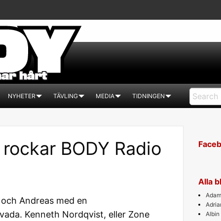
NYHETER
TÄVLING
MEDIA
TIDNINGEN
 rockar BODY Radio
Face
Alla 
Adam 
ex och Andreas med en
Adri
vada. Kenneth Nordqvist, eller Zone
Albin