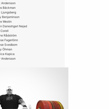
k Andersson
us Bäckman
 Ljungsberg
y Benjaminson
e Westin
in Daneshgari Nejad
 Corell
ne Rådström
ese Fagerlönn
ese Svedbom
y Öhman
ica Kapica
r Andersson