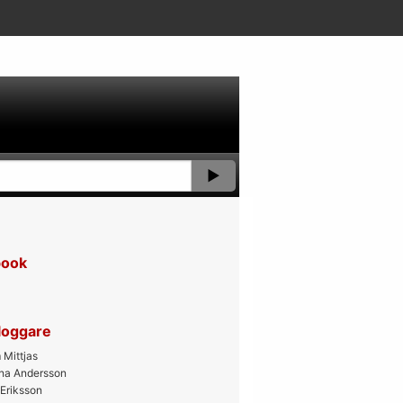
book
bloggare
Mittjas
ana Andersson
 Eriksson