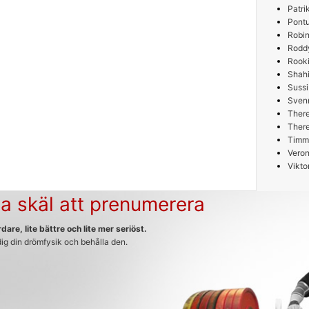
Patri
Pont
Robin
Rodd
Rooki
Shah
Sussi
Sven
Ther
Ther
Timm
Veron
Vikto
a skäl att prenumerera
dare, lite bättre och lite mer seriöst.
 dig din drömfysik och behålla den.