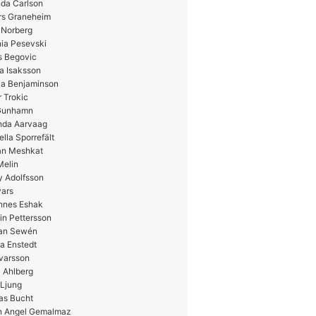
da Carlson
rs Graneheim
 Norberg
ia Pesevski
s Begovic
a Isaksson
ia Benjaminson
 Trokic
 Gunhamn
nda Aarvaag
ella Sporrefält
n Meshkat
Melin
y Adolfsson
vars
nnes Eshak
in Pettersson
ian Sewén
a Enstedt
Ivarsson
 Ahlberg
 Ljung
as Bucht
n Angel Gemalmaz