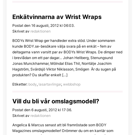
Enkätvinnarna av Wrist Wraps
Postat den 16 augusti, 2012 kl 06:03.
Skrivet av
redaktionen
BODYs Wrist Wrap ger handleder extra stöd. Under sommaren
kunde BODY.se-besökare välja svara på en enkät – fem av
deltagarna vann varsitt par av BODYs Wrist Wraps. De dimper ned
i brevlådan om ett par dagar… Johan Hellberg, Stenungsund
Jonas Munckhammar, Mölndal Elias Thil, Norrtälje Joachim
Hagström, Svärdsjö Viktor Niklasson, Smögen Är du sugen på
produkten? Du skaffar enkelt […]
Etiketter:
body
,
lasartavlingar
,
webbshop
Vill du bli vår omslagsmodell?
Postat den 6 augusti, 2012 kl 17:36.
Skrivet av
redaktionen
Angelica & Marcus senast att bli framröstade som BODY
Magazines omslagsmodeller! Drömmer du om en karriär som