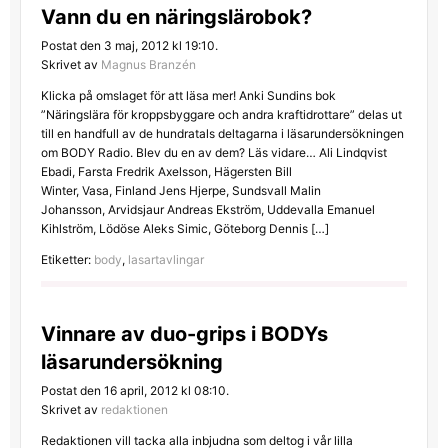
Vann du en näringslärobok?
Postat den 3 maj, 2012 kl 19:10.
Skrivet av
Magnus Branzén
Klicka på omslaget för att läsa mer! Anki Sundins bok
”Näringslära för kroppsbyggare och andra kraftidrottare” delas ut
till en handfull av de hundratals deltagarna i läsarundersökningen
om BODY Radio. Blev du en av dem? Läs vidare… Ali Lindqvist
Ebadi, Farsta Fredrik Axelsson, Hägersten Bill
Winter, Vasa, Finland Jens Hjerpe, Sundsvall Malin
Johansson, Arvidsjaur Andreas Ekström, Uddevalla Emanuel
Kihlström, Lödöse Aleks Simic, Göteborg Dennis […]
Etiketter:
body
,
lasartavlingar
Vinnare av duo-grips i BODYs
läsarundersökning
Postat den 16 april, 2012 kl 08:10.
Skrivet av
redaktionen
Redaktionen vill tacka alla inbjudna som deltog i vår lilla