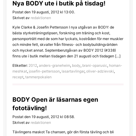
Nya BODY ute i butik på tisdag!
Postat den 19 augusti, 2012 kl 13:00.
Skrivet av
redaktionen
Kyle Clarke & Josefin Pettersson I nya utgåvan av BODY: de
bästa styrketräningstipsen, forskning om träning och kost,
personporträtt med de som har lyckats, kostråden för mer muskler
och mindre fett, skvaller från fitness- och bodybuildingvärlden
och mycket annat. Septemberutgåvan av BODY 2012 (#338)
finns ute i butik mellan tisdagen den 21 augusti och tisdagen […]
Etiketter:
2012
,
anders-graneheim
,
body
,
brani-oparusic
,
homan-
meshkat
,
josefin-pettersson
,
lasartavlingar
,
oliver-adzievski
,
recept
,
tammerpokalen
BODY Open är läsarnas egen
fototävling!
Postat den 19 augusti, 2012 kl 08:58.
Skrivet av
redaktionen
Tävlingens maskot Ta chansen, gör din första tävling och bli