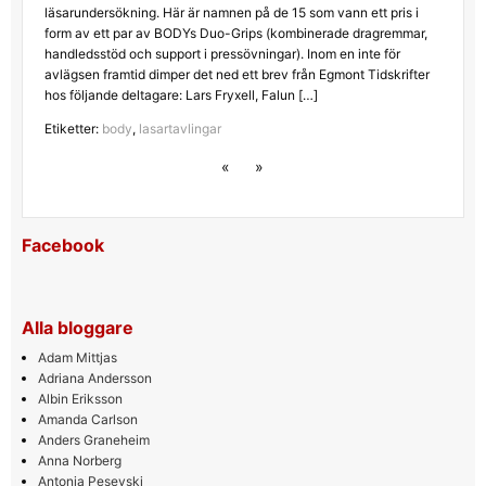
läsarundersökning. Här är namnen på de 15 som vann ett pris i
form av ett par av BODYs Duo-Grips (kombinerade dragremmar,
handledsstöd och support i pressövningar). Inom en inte för
avlägsen framtid dimper det ned ett brev från Egmont Tidskrifter
hos följande deltagare: Lars Fryxell, Falun […]
Etiketter:
body
,
lasartavlingar
«
»
Facebook
Alla bloggare
Adam Mittjas
Adriana Andersson
Albin Eriksson
Amanda Carlson
Anders Graneheim
Anna Norberg
Antonia Pesevski