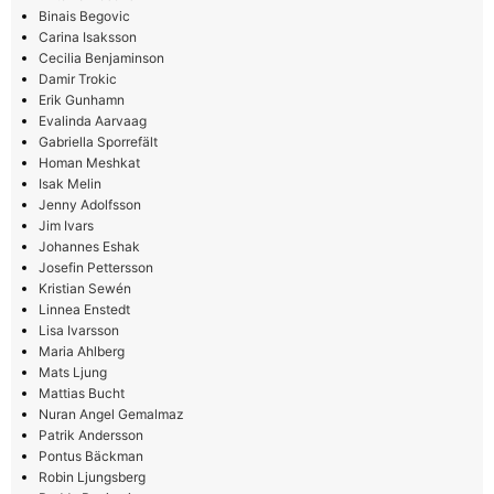
Binais Begovic
Carina Isaksson
Cecilia Benjaminson
Damir Trokic
Erik Gunhamn
Evalinda Aarvaag
Gabriella Sporrefält
Homan Meshkat
Isak Melin
Jenny Adolfsson
Jim Ivars
Johannes Eshak
Josefin Pettersson
Kristian Sewén
Linnea Enstedt
Lisa Ivarsson
Maria Ahlberg
Mats Ljung
Mattias Bucht
Nuran Angel Gemalmaz
Patrik Andersson
Pontus Bäckman
Robin Ljungsberg