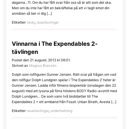
dagarna…?). Om du har fått svar från oss så är allt som det ska.
Men om du inte har fått en bekräftelse på att vi tagit emot din
anmälan så ber vi dig […]
Etiketter:
body
,
lasartavlingar
Vinnarna i The Expendables 2-
tävlingen
Postat den 21 augusti, 2012 kl 06:01.
Skrivet av
Magnus Branzén
Dolph som rollfiguren Gunner Jensen. Rätt svar på frågan om vad
den rollfigur Dolph Lundgren spelar i ’The Expendables 2’ heter är
Gunner Jensen. Ladda inför filmens biopremiär (onsdagen den 22
augusti) med att lyssna på förra höstens BODY Radio-avsnitt med
Dolph Lundgren… De som vann två biobiljetter till The
Expendables 2 + ett armband från Fossil: Urban Birath, Avesta […]
Etiketter:
lasartavlingar
,
underhallning