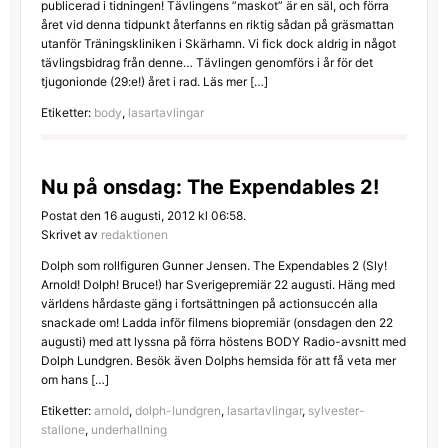
publicerad i tidningen! Tävlingens ”maskot” är en säl, och förra
året vid denna tidpunkt återfanns en riktig sådan på gräsmattan
utanför Träningskliniken i Skärhamn. Vi fick dock aldrig in något
tävlingsbidrag från denne… Tävlingen genomförs i år för det
tjugonionde (29:e!) året i rad. Läs mer […]
Etiketter:
body
,
lasartavlingar
Nu på onsdag: The Expendables 2!
Postat den 16 augusti, 2012 kl 06:58.
Skrivet av
redaktionen
Dolph som rollfiguren Gunner Jensen. The Expendables 2 (Sly!
Arnold! Dolph! Bruce!) har Sverigepremiär 22 augusti. Häng med
världens hårdaste gäng i fortsättningen på actionsuccén alla
snackade om! Ladda inför filmens biopremiär (onsdagen den 22
augusti) med att lyssna på förra höstens BODY Radio-avsnitt med
Dolph Lundgren. Besök även Dolphs hemsida för att få veta mer
om hans […]
Etiketter:
arnold
,
dolph-lundgren
,
lasartavlingar
,
sylvester-
stallone
,
underhallning