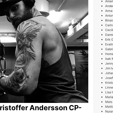
Aman
Ande
Anna
Anton
Binai
Carin
Cecil
Damir
Erik
Evali
Gabri
Homa
Isak 
Jenn
Jim I
Joha
Josef
Krist
Linne
Lisa 
Maria
Mats
ristoffer Andersson CP-
Matti
Nura