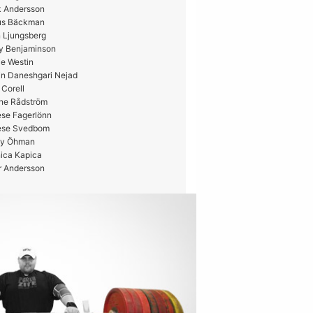
k Andersson
us Bäckman
 Ljungsberg
y Benjaminson
e Westin
in Daneshgari Nejad
 Corell
ne Rådström
ese Fagerlönn
ese Svedbom
y Öhman
ica Kapica
r Andersson