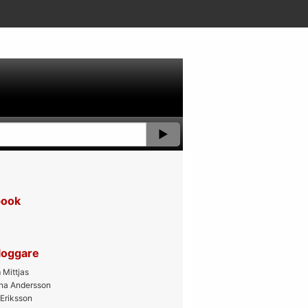
book
bloggare
Mittjas
ana Andersson
 Eriksson