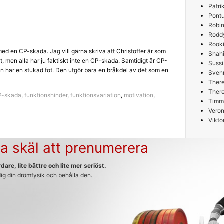
Patri
Pont
Robin
Rodd
Rooki
med en CP-skada. Jag vill gärna skriva att Christoffer är som
Shah
t, men alla har ju faktiskt inte en CP-skada. Samtidigt är CP-
Sussi
n har en stukad fot. Den utgör bara en bråkdel av det som en
Sven
Ther
Ther
P-skada
,
funktionshinder
,
funktionsvariation
,
motivation
,
Timm
Veron
Vikto
a skäl att prenumerera
dare, lite bättre och lite mer seriöst.
 dig din drömfysik och behålla den.