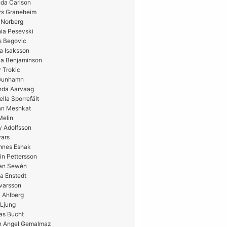
da Carlson
rs Graneheim
 Norberg
ia Pesevski
s Begovic
a Isaksson
ia Benjaminson
 Trokic
 Gunhamn
nda Aarvaag
ella Sporrefält
n Meshkat
Melin
y Adolfsson
vars
nnes Eshak
in Pettersson
ian Sewén
a Enstedt
Ivarsson
 Ahlberg
 Ljung
as Bucht
n Angel Gemalmaz